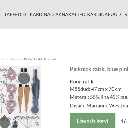
D
TAPEEDID
KARDINAD, AKNAKATTED, KARDINAPUUD
V
/
isustustooted
Picknick rätik, blue pink
Picknick rätik, blue pin
Köögirätik
Mõõdud: 47 cm x 70 cm
Materal:
55% lina 45% puu
Disain: Marianne Westm
Lisa ostukorvi
16,