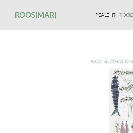
');
ROOSIMARI
PEALEHT
POO
/
POOD
ALMEDAHLS HOME s