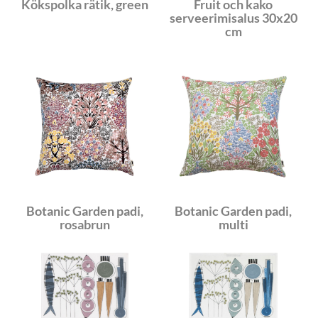
Kökspolka rätik, green
Fruit och kako
serveerimisalus 30x20
cm
Botanic Garden padi,
Botanic Garden padi,
rosabrun
multi