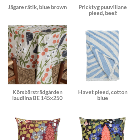
Jägare rätik, blue brown
Pricktyg puuvillane
pleed, beež
Körsbärsträdgården
Havet pleed, cotton
laudlina BE 145x250
blue