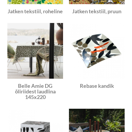
Jatken tekstiil, roheline
Jatken tekstiil, pruun
Belle Amie DG
Rebase kandik
õliriidest laudlina
145x220