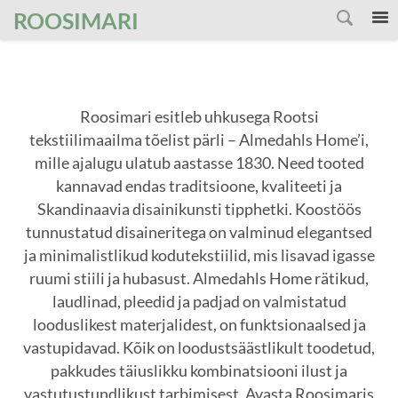
');
ROOSIMARI
Roosimari esitleb uhkusega Rootsi
tekstiilimaailma tõelist pärli – Almedahls Home’i,
mille ajalugu ulatub aastasse 1830. Need tooted
kannavad endas traditsioone, kvaliteeti ja
Skandinaavia disainikunsti tipphetki. Koostöös
tunnustatud disaineritega on valminud elegantsed
ja minimalistlikud kodutekstiilid, mis lisavad igasse
ruumi stiili ja hubasust. Almedahls Home rätikud,
laudlinad, pleedid ja padjad on valmistatud
looduslikest materjalidest, on funktsionaalsed ja
vastupidavad. Kõik on loodustsäästlikult toodetud,
pakkudes täiuslikku kombinatsiooni ilust ja
vastutustundlikust tarbimisest. Avasta Roosimaris