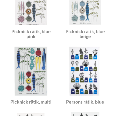
Picknick rätik, blue
Picknick rätik, blue
pink
beige
Picknick rätik, multi
Persons rätik, blue