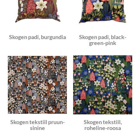
Skogen padi, burgundia
Skogen padi, black-
green-pink
Skogen tekstiil pruun-
Skogen tekstiil,
sinine
roheline-roosa