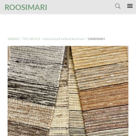
');
ROOSIMARI
/
/
VAIBAD
TISCARUGS - naturaalsed vaibad Austriast
SAVANNAH