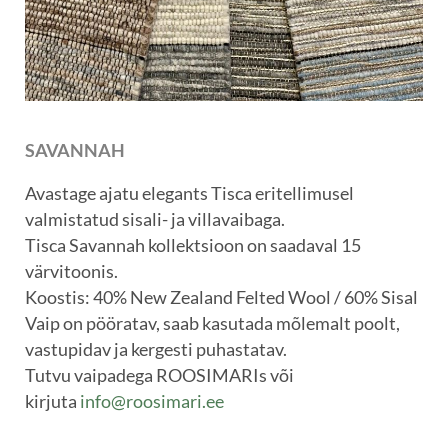
SAVANNAH
Avastage ajatu elegants Tisca eritellimusel
valmistatud sisali- ja villavaibaga.
Tisca Savannah kollektsioon on saadaval 15
värvitoonis.
Koostis: 40% New Zealand Felted Wool / 60% Sisal
Vaip on pööratav, saab kasutada mõlemalt poolt,
vastupidav ja kergesti puhastatav.
Tutvu vaipadega ROOSIMARIs või
kirjuta
info@roosimari.ee