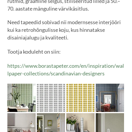
rütmid, graafiline selgus, stiliseeritud lilled ja 50.–
70. aastate mänguline värvikäsitlus.
Need tapeedid sobivad nii modernsesse interjööri
kui ka retrohõngulisse koju, kus hinnatakse
disainiajalugu ja kvaliteeti.
Tootja koduleht on siin:
https://www.borastapeter.com/en/inspiration/wal
lpaper-collections/scandinavian-designers