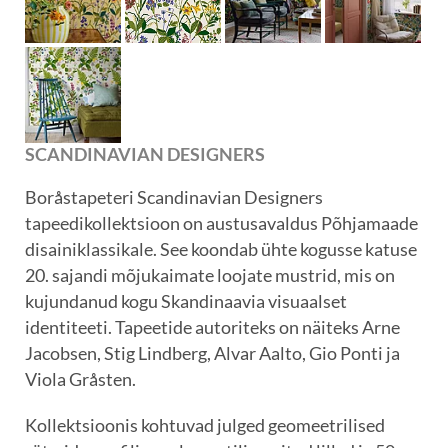
SCANDINAVIAN DESIGNERS
Boråstapeteri Scandinavian Designers
tapeedikollektsioon on austusavaldus Põhjamaade
disainiklassikale. See koondab ühte kogusse katuse
20. sajandi mõjukaimate loojate mustrid, mis on
kujundanud kogu Skandinaavia visuaalset
identiteeti. Tapeetide autoriteks on näiteks Arne
Jacobsen, Stig Lindberg, Alvar Aalto, Gio Ponti ja
Viola Gråsten.
Kollektsioonis kohtuvad julged geomeetrilised