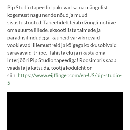
Pip Studio tapeedid pakuvad sama mängulist
kogemust nagu nende nõud ja muud
sisustustooted. Tapeetidelt leiab džunglimotiive
oma suurte lillede, eksootiliste taimede ja
paradiisilindudega, kauneid värvikirevaid
vooklevad lillemustreid ja kõigega kokkusobivaid
säravavaid triipe. Tähista elu ja rikasta oma
interjööri Pip Studio tapeediga! Roosimaris saab
vaadata ja katsuda, tootja koduleht on
siin:
https://www.eijffinger.com/en-US/pip-studio-
5