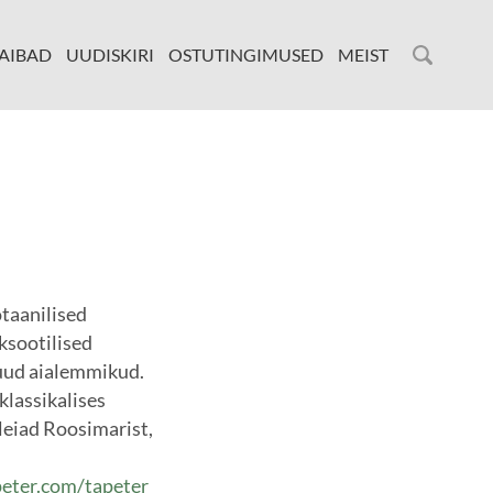
AIBAD
UUDISKIRI
OSTUTINGIMUSED
MEIST
otaanilised
ksootilised
uud aialemmikud.
 klassikalises
 leiad Roosimarist,
eter.com/tapeter