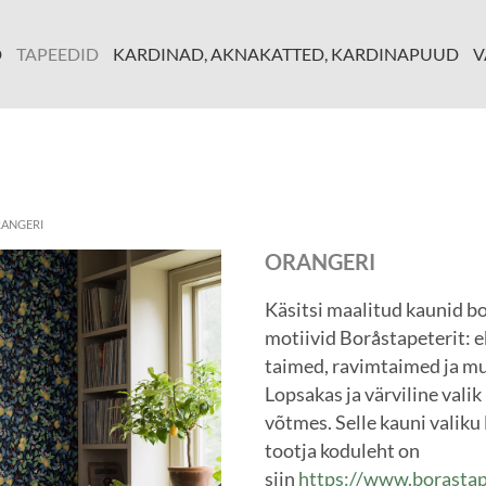
D
TAPEEDID
KARDINAD, AKNAKATTED, KARDINAPUUD
V
RANGERI
ORANGERI
Käsitsi maalitud kaunid b
motiivid Boråstapeterit: e
taimed, ravimtaimed ja m
Lopsakas ja värviline valik
võtmes. Selle kauni valiku
tootja koduleht on
siin
https://www.borastap