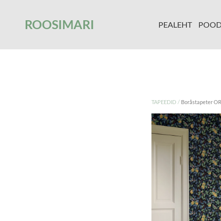
');
ROOSIMARI
PEALEHT
POO
/
TAPEEDID
Boråstapeter O