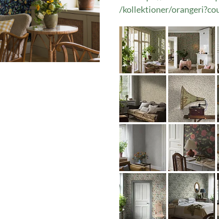
/kollektioner/orangeri?c