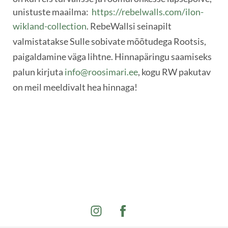
unistuste maailma:
https://rebelwalls.com/ilon-
wikland-collection
.
RebeWallsi seinapilt
valmistatakse Sulle sobivate mõõtudega Rootsis,
paigaldamine väga lihtne. Hinnapäringu saamiseks
palun kirjuta
info@roosimari.ee
, kogu RW pakutav
on meil
meeldivalt hea hinnaga!