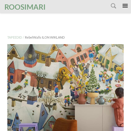
');
ROOSIMARI
/
TAPEEDID
RebelWalls ILON WIKLAND