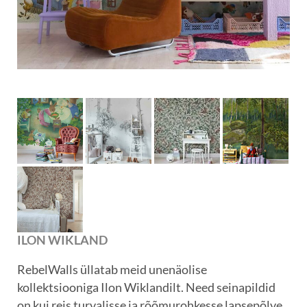
ILON WIKLAND
RebelWalls üllatab meid unenäolise
kollektsiooniga Ilon Wiklandilt. Need seinapildid
on kui reis turvalisse ja rõõmurohkesse lapsepõlve,