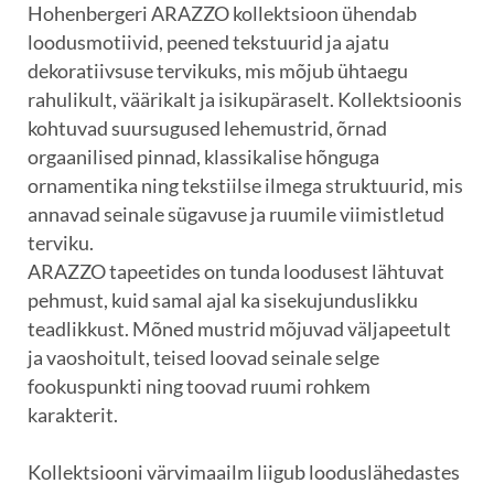
Hohenbergeri ARAZZO kollektsioon ühendab
loodusmotiivid, peened tekstuurid ja ajatu
dekoratiivsuse tervikuks, mis mõjub ühtaegu
rahulikult, väärikalt ja isikupäraselt. Kollektsioonis
kohtuvad suursugused lehemustrid, õrnad
orgaanilised pinnad, klassikalise hõnguga
ornamentika ning tekstiilse ilmega struktuurid, mis
annavad seinale sügavuse ja ruumile viimistletud
terviku.
ARAZZO tapeetides on tunda loodusest lähtuvat
pehmust, kuid samal ajal ka sisekujunduslikku
teadlikkust. Mõned mustrid mõjuvad väljapeetult
ja vaoshoitult, teised loovad seinale selge
fookuspunkti ning toovad ruumi rohkem
karakterit.
Kollektsiooni värvimaailm liigub looduslähedastes