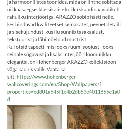
ja harmoonilistes toonides, mida on lihtne sobitada
nii kaasaegse, klassikalise kui ka skandinaavialikult
rahuliku interjööriga. ARAZZO sobib hästi neile,
kes hindavad kvaliteetset seinakatet, peenet detaili
ja sisekujundust, kus ilu sünnib tasakaalust,
tekstuurist ja läbimõeldud mustrist.
Kui otsid tapeeti, mis looks ruumi soojust, looks
seinale sügavust ja lisaks interjööri loomulikku
elegantsi, on Hohenberger ARAZZO kollektsioon
väga kaunis valik. Vaata ka
siit:
https://www.hohenberger-
wallcoverings.com/en/Shop/Wallpapers/?
properties=ed801a645f1e4b2db53e4011855e1a0
d