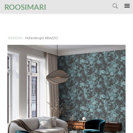
');
ROOSIMARI
/
TAPEEDID
Hohenberger ARAZZO