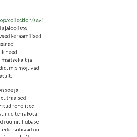
op/collection/sevi
ajalooliste
ivsed keraamilised
peened
ik need
maitsekalt ja
edid, mis mõjuvad
atult.
n soe ja
eutraalsed
ritud rohelised
rvunud terrakota-
vad ruumis hubase
eedid sobivad nii