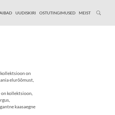
AIBAD
UUDISKIRI
OSTUTINGIMUSED
MEIST
kollektsioon on
aania elurõõmust,
 on kollektsioon,
rgus,
legantne kaasaegne