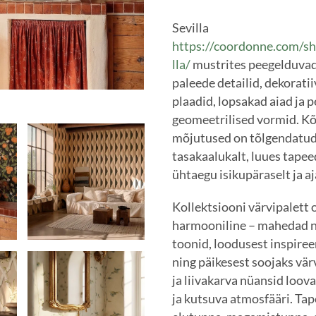
Sevilla
https://coordonne.com/sh
lla/
mustrites peegelduvad 
paleede detailid, dekorati
plaadid, lopsakad aiad ja 
geomeetrilised vormid. Kõ
mõjutused on tõlgendatud 
tasakaalukalt, luues tape
ühtaegu isikupäraselt ja aj
Kollektsiooni värvipalett o
harmooniline – mahedad n
toonid, loodusest inspiree
ning päikesest soojaks vä
ja liivakarva nüansid loo
ja kutsuva atmosfääri. Tap