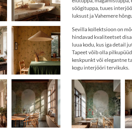
elutuppa, magamistuppa, e
söögituppa, tuues interjö
luksust ja Vahemere hõngu
Sevilla kollektsioon on mõ
hindavad kvaliteetset disa
luua kodu, kus iga detail j
Tapeet võib olla pilkupüü
keskpunkt või elegantne ta
kogu interjööri tervikuks.