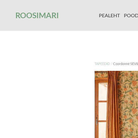
');
ROOSIMARI
PEALEHT
POO
/
TAPEEDID
Coordonné SEVI