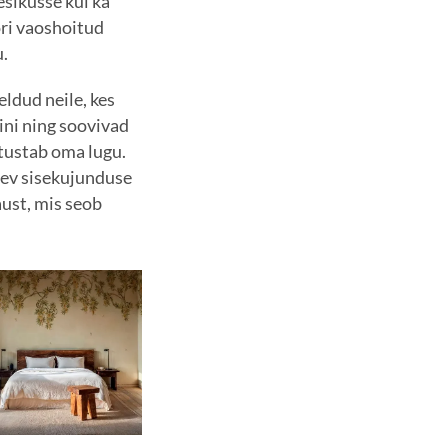
sikusse kui ka
öri vaoshoitud
.
eldud neile, kes
ini ning soovivad
utustab oma lugu.
dev sisekujunduse
ust, mis seob