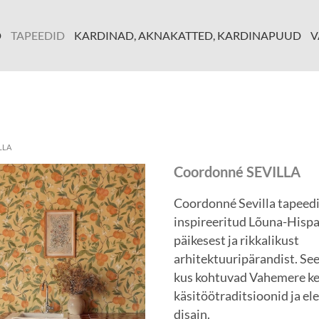
D
TAPEEDID
KARDINAD, AKNAKATTED, KARDINAPUUD
V
LLA
Coordonné SEVILLA
Coordonné Sevilla tapeedi
inspireeritud Lõuna-Hisp
päikesest ja rikkalikust
arhitektuuripärandist. See
kus kohtuvad Vahemere ke
käsitöötraditsioonid ja e
disain.