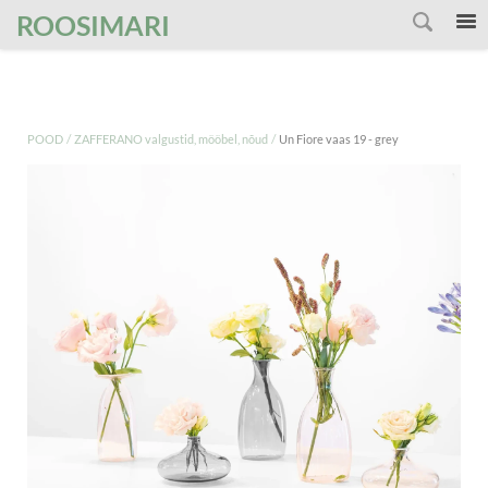
');
ROOSIMARI
/
/
POOD
ZAFFERANO valgustid, mööbel, nõud
Un Fiore vaas 19 - grey