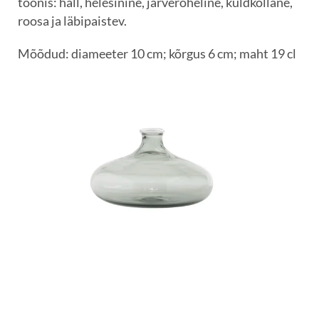
toonis: hall, helesinine, järveroheline, kuldkollane,
roosa ja läbipaistev.
Mõõdud: diameeter 10 cm; kõrgus 6 cm; maht 19 cl