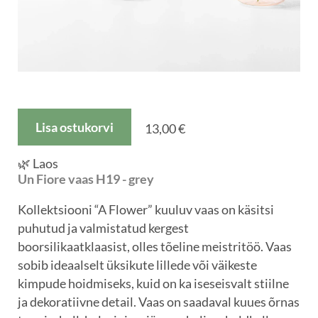
Lisa ostukorvi
13,00 €
🌿 Laos
Un Fiore vaas H19 - grey
Kollektsiooni “A Flower” kuuluv vaas on käsitsi
puhutud ja valmistatud kergest
boorsilikaatklaasist, olles tõeline meistritöö. Vaas
sobib ideaalselt üksikute lillede või väikeste
kimpude hoidmiseks, kuid on ka iseseisvalt stiilne
ja dekoratiivne detail. Vaas on saadaval kuues õrnas