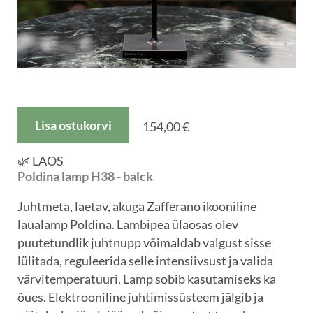
Lisa ostukorvi
154,00 €
🌿 LAOS
Poldina lamp H38 - balck
Juhtmeta, laetav, akuga Zafferano ikooniline
laualamp Poldina. Lambipea ülaosas olev
puutetundlik juhtnupp võimaldab valgust sisse
lülitada, reguleerida selle intensiivsust ja valida
värvitemperatuuri. Lamp sobib kasutamiseks ka
õues. Elektrooniline juhtimissüsteem jälgib ja