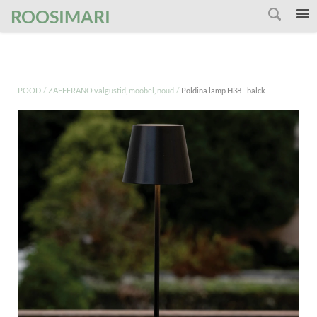
');
ROOSIMARI
/
/
POOD
ZAFFERANO valgustid, mööbel, nõud
Poldina lamp H38 - balck