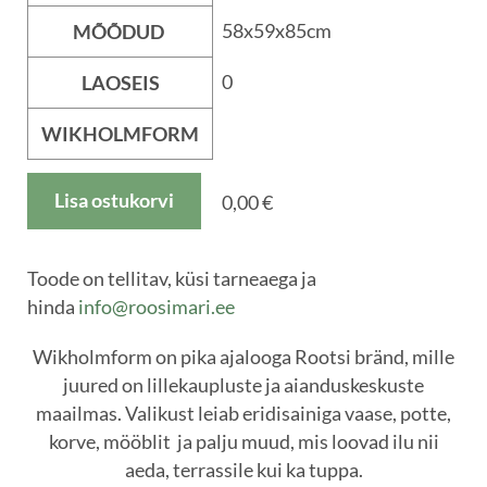
58x59x85cm
MÕÕDUD
0
LAOSEIS
WIKHOLMFORM
Lisa ostukorvi
0,00 €
Toode on tellitav, küsi tarneaega ja
hinda
info@roosimari.ee
Wikholmform on pika ajalooga Rootsi bränd, mille
juured on lillekaupluste ja aianduskeskuste
maailmas. Valikust leiab eridisainiga vaase, potte,
korve, mööblit ja palju muud, mis loovad ilu nii
aeda, terrassile kui ka tuppa.