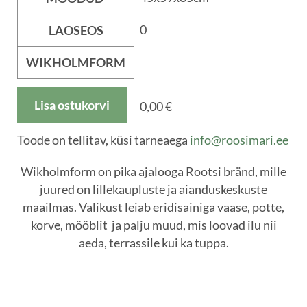
0
LAOSEOS
WIKHOLMFORM
Lisa ostukorvi
0,00 €
Toode on tellitav, küsi tarneaega
info@roosimari.ee
Wikholmform on pika ajalooga Rootsi bränd, mille
juured on lillekaupluste ja aianduskeskuste
maailmas. Valikust leiab eridisainiga vaase, potte,
korve, mööblit ja palju muud, mis loovad ilu nii
aeda, terrassile kui ka tuppa.