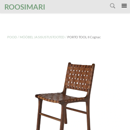
');
ROOSIMARI
/
/
POOD
MÖÖBEL JA SISUSTUSTOOTED
PORTO TOOL II Cognac