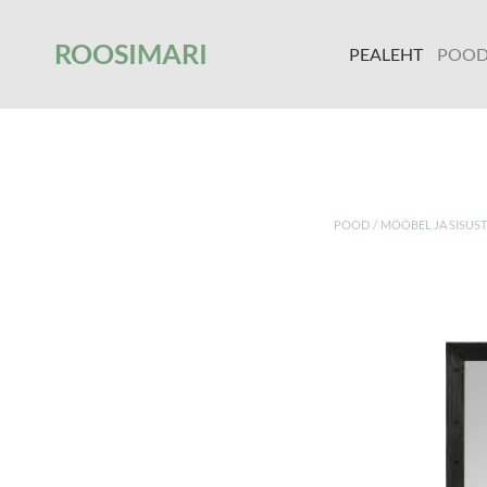
');
ROOSIMARI
PEALEHT
POO
/
POOD
MÖÖBEL JA SISUS