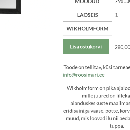
79x13
MÕÕDUD
1
LAOSEIS
WIKHOLMFORM
Lisa ostukorvi
280,00
Toode on tellitav, küsi tarnea
info@roosimari.ee
Wikholmform on pika ajaloo
mille juured on lillek
aianduskeskuste maailmas.
eridisainiga vaase, potte, korv
muud, mis loovad ilu nii aeda,
tuppa.