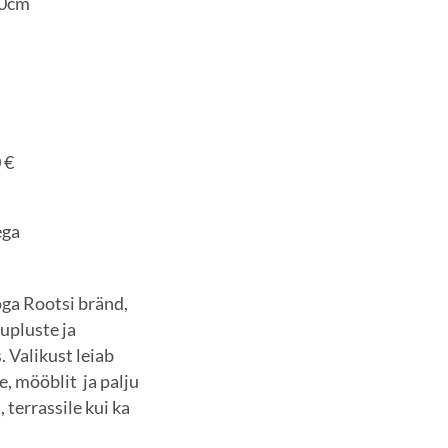
0cm
 €
ega
ga Rootsi bränd,
aupluste ja
 Valikust leiab
e, mööblit ja palju
 terrassile kui ka