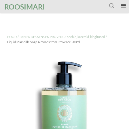
');
ROOSIMARI
/
/
POOD
PANIER DES SENS EN PROVENCE seebid, kreemid, kingitused
Liquid Marseille Soap Almonds from Provence 500ml