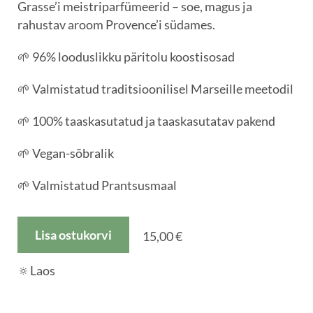
Grasse’i meistriparfümeerid – soe, magus ja
rahustav aroom Provence’i südames.
🌱 96% looduslikku päritolu koostisosad
🌱 Valmistatud traditsioonilisel Marseille meetodil
🌱 100% taaskasutatud ja taaskasutatav pakend
🌱 Vegan-sõbralik
🌱 Valmistatud Prantsusmaal
Lisa ostukorvi
15,00 €
🔅Laos