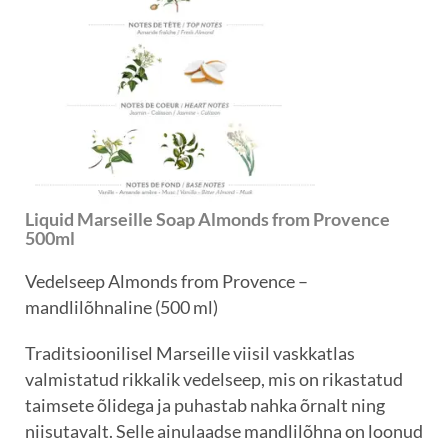
Liquid Marseille Soap Almonds from Provence
500ml
Vedelseep Almonds from Provence –
mandlilõhnaline (500 ml)
Traditsioonilisel Marseille viisil vaskkatlas
valmistatud rikkalik vedelseep, mis on rikastatud
taimsete õlidega ja puhastab nahka õrnalt ning
niisutavalt. Selle ainulaadse mandlilõhna on loonud