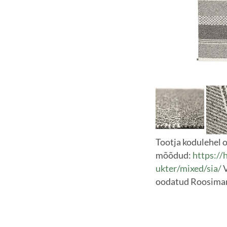
Tootja kodulehel o
mõõdud:
https://
ukter/mixed/sia/
V
oodatud Roosimar