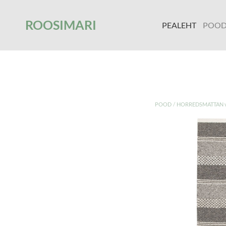
');
ROOSIMARI
PEALEHT
POO
/
POOD
HORREDSMATTAN va