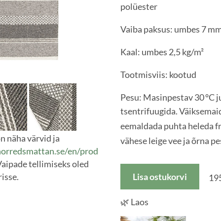
polüester
Vaiba paksus: umbe
Kaal: umbes 2,5 kg/m
Tootmisviis: kootud
Pesu: Masinpestav 30 °C j
tsentrifuugida.
Väiksemaid
eemaldada puhta heleda fr
n näha värvid ja
vähese leige vee ja õrna p
horredsmattan.se/en/prod
aipade tellimiseks oled
Lisa ostukorvi
isse.
19
🌿 Laos