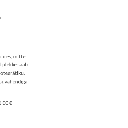
s 7 mm
²
uures, mitte
 plekke saab
oteerätiku,
esuvahendiga.
5,00 €