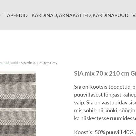
D
TAPEEDID
KARDINAD, AKNAKATTED, KARDINAPUUD
V
/
ibad, kotid
SIA mix 70 x 210 cm Grey
SIA mix 70 x 210 cm G
Sia on Rootsis toodetud p
puuvillasest lõngast kah
vaip. Sia on vastupidav si
mis sobib nii kööki, söögit
ka niiskestesse ruumidess
Koostis: 50% puuvill 40% 