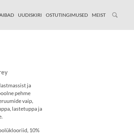
AIBAD
UUDISKIRI
OSTUTINGIMUSED
MEIST
rey
lastmassist ja
epoolne pehme
seruumide vaip,
uppa, lastetuppa ja
e.
polüklooriid, 10%