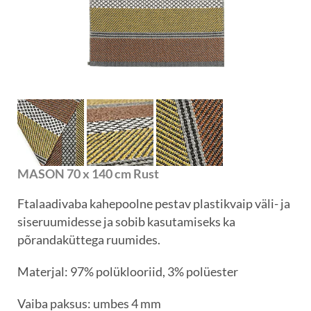
MASON 70 x 140 cm Rust
Ftalaadivaba kahepoolne pestav plastikvaip väli- ja
siseruumidesse ja sobib kasutamiseks ka
põrandaküttega ruumides.
Materjal: 97% polüklooriid, 3% polüester
Vaiba paksus: umbes 4 mm