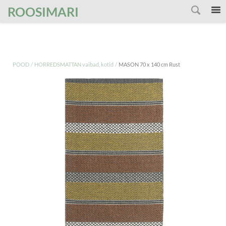
');
ROOSIMARI
/
/
POOD
HORREDSMATTAN vaibad, kotid
MASON 70 x 140 cm Rust