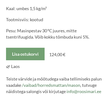
Kaal: umbes 1,5 kg/m²
Tootmisviis: kootud
Pesu: Masinpestav 30 °C juures, mitte
tsentrifuugida. Võib kokku tõmbuda kuni 5%.
Lisa ostukorvi
124,00 €
🌿 Laos
Teiste värvide ja mõõtudega vaiba tellimiseks palun
vaadake
/vaibad/horredsmattan/mason
, tutvuge
näidistega salongis või kirjutage
info@roosimari.ee