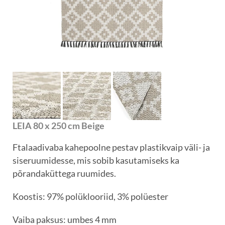
LEIA 80 x 250 cm Beige
Ftalaadivaba kahepoolne pestav plastikvaip väli- ja
siseruumidesse, mis sobib kasutamiseks ka
põrandaküttega ruumides.
Koostis: 97% polüklooriid, 3% polüester
Vaiba paksus: umbes 4 mm