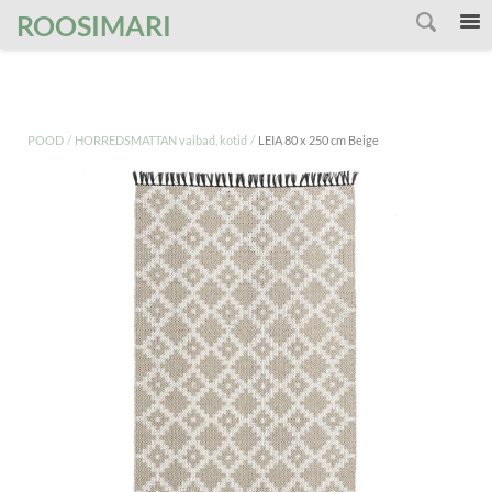
');
ROOSIMARI
/
/
POOD
HORREDSMATTAN vaibad, kotid
LEIA 80 x 250 cm Beige