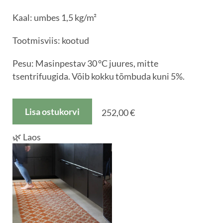
Kaal: umbes 1,5 kg/m²
Tootmisviis: kootud
Pesu: Masinpestav 30 °C juures, mitte
tsentrifuugida. Võib kokku tõmbuda kuni 5%.
Lisa ostukorvi
252,00 €
🌿 Laos