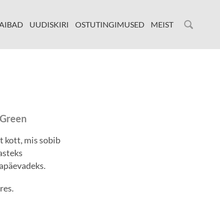
AIBAD
UUDISKIRI
OSTUTINGIMUSED
MEIST
kGreen
t kott, mis sobib
asteks
napäevadeks.
res.