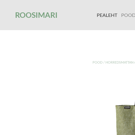
');
ROOSIMARI
PEALEHT
POO
/
POOD
HORREDSMATTAN va