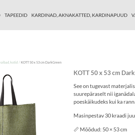
D
TAPEEDID
KARDINAD, AKNAKATTED, KARDINAPUUD
V
/
ibad, kotid
KOTT 50 x 53 cm DarkGreen
KOTT 50 x 53 cm Dar
See on tugevast materjalis
suurepäraselt nii iganädal
poeskäikudeks kui ka ran
Masinpestav 30 kraadi juu
📏 Mõõdud: 50 × 53 cm