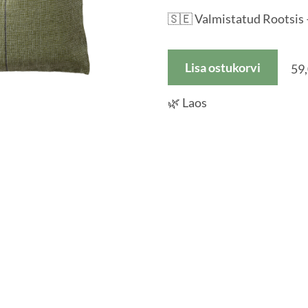
🇸🇪 Valmistatud Rootsis
Lisa ostukorvi
59,
🌿 Laos