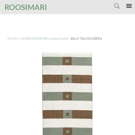
');
ROOSIMARI
/
/
POOD
HORREDSMATTAN vaibad, kotid
BILLY 70x150 GREEN