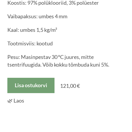
Koostis: 97% polüklooriid, 3% polüester
Vaibapaksus: umbes 4 mm
Kaal: umbes 1,5 kg/m²
Tootmisviis: kootud
Pesu: Masinpestav 30 °C juures, mitte
tsentrifuugida. Võib kokku tõmbuda kuni 5%.
Lisa ostukorvi
121,00 €
🌿 Laos