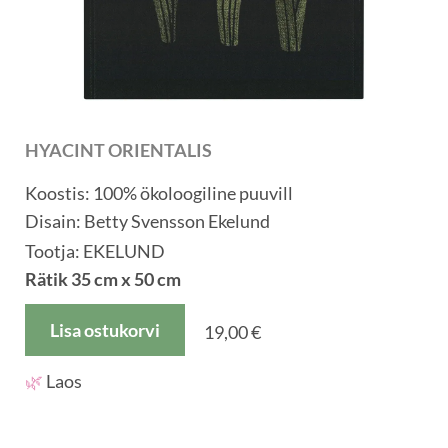
HYACINT ORIENTALIS
Koostis: 100% ökoloogiline puuvill
Disain: Betty Svensson Ekelund
Tootja: EKELUND
Rätik 35 cm x 50 cm
Lisa ostukorvi
19,00 €
🌿
Laos