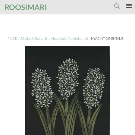
');
ROOSIMARI
/
/
POOD
JÕULUD Ekelundi ja Almedhalsi jõulutekstiilid
HYACINT ORIENTALIS