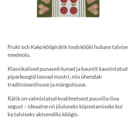
Frukt och Kako köögirätik toob kööki hubase talvise
meeleolu.
Klassikalised punased õunad ja kaunilt kaunistatud
piparkoogid loovad mustri, mis ühendab
traditsioonilisuse ja mängulisuse.
Rätik on valmistatud kvaliteetsest puuvilla-lina
segust – ideaalne nii jõuluseks küpsetamiseks kui
ka talviseks aktsendiks köögis.