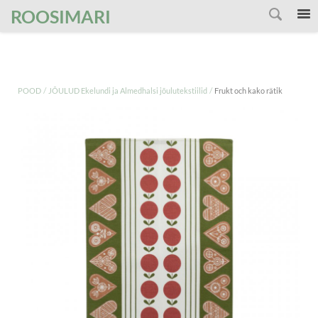
');
ROOSIMARI
/
/
POOD
JÕULUD Ekelundi ja Almedhalsi jõulutekstiilid
Frukt och kako rätik