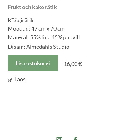
Frukt och kako rätik
Köögirätik
Mõõdud: 47 cm x 70 cm
Materal:
55% lina 45% puuvill
Disain: Almedahls Studio
Lisa ostukorvi
16,00 €
🌿 Laos