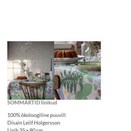
SOMMARTID linikud
100% ökoloogiline puuvill
Disain Leiif Holgersson
Linik 35 x 80 cm