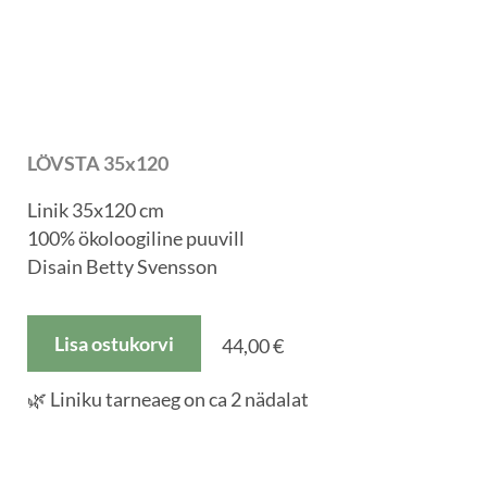
LÖVSTA 35x120
Linik 35x120 cm
100% ökoloogiline puuvill
Disain Betty Svensson
Lisa ostukorvi
44,00 €
🌿 Liniku tarneaeg on ca 2 nädalat