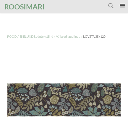
');
ROOSIMARI
/
/
/
POOD
EKELUND kodutekstiilid
Väiksed laudlinad
LÖVSTA 35x120