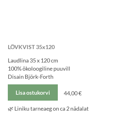
LÖVKVIST 35x120
Laudlina 35 x 120 cm
100% ökoloogiline puuvill
Disain Björk-Forth
Lisa ostukorvi
44,00 €
🌿 Liniku tarneaeg on ca 2 nädalat