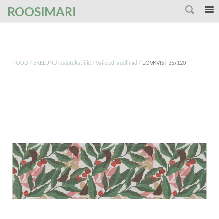
');
ROOSIMARI
/
/
/
POOD
EKELUND kodutekstiilid
Väiksed laudlinad
LÖVKVIST 35x120