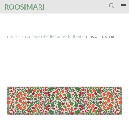
');
ROOSIMARI
/
/
/
POOD
EKELUND kodutekstiilid
Väiksed laudlinad
HÖSTSKÖRD 35x140