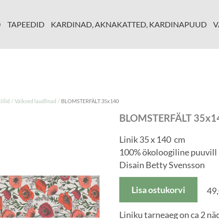
D
TAPEEDID
KARDINAD, AKNAKATTED, KARDINAPUUD
V
/
/
ilid
Väiksed laudlinad
BLOMSTERFÄLT 35x140
BLOMSTERFÄLT 35x1
Linik 35 x 140 cm
100% ökoloogiline puuvill
Disain Betty Svensson
Lisa ostukorvi
49,
Liniku tarneaeg on ca 2 nä