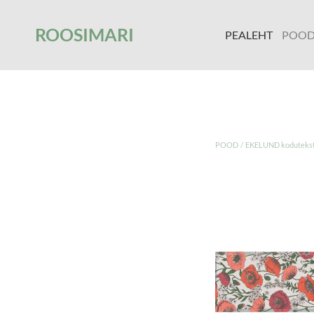
');
ROOSIMARI
PEALEHT
POO
/
POOD
EKELUND koduteksti