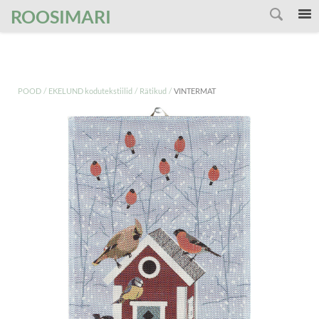
');
ROOSIMARI
/
/
/
POOD
EKELUND kodutekstiilid
Rätikud
VINTERMAT