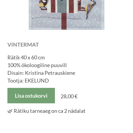
VINTERMAT
Rätik 40 x 60 cm
100% ökoloogiline puuvill
Disain: Kristina Petrauskiene
Tootja: EKELUND
Lisa ostukorvi
28,00 €
🌿 Rätiku tarneaeg on ca 2 nädalat