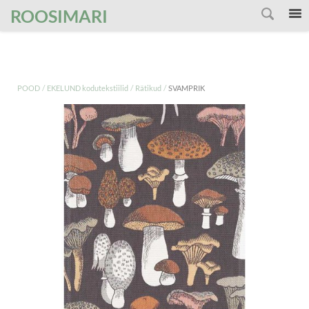
');
ROOSIMARI
/
/
/
POOD
EKELUND kodutekstiilid
Rätikud
SVAMPRIK