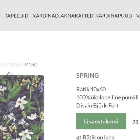
D
TAPEEDID
KARDINAD, AKNAKATTED, KARDINAPUUD
V
/
/
ilid
Rätikud
SPRING
SPRING
Rätik 40x60
100% ökoloogiline puuvill
Disain Björk-Fort
Lisa ostukorvi
28,
🌿 Rätik on laos