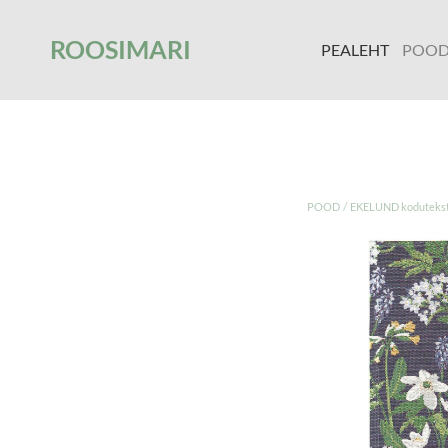
');
ROOSIMARI
PEALEHT
POO
/
POOD
EKELUND koduteksti