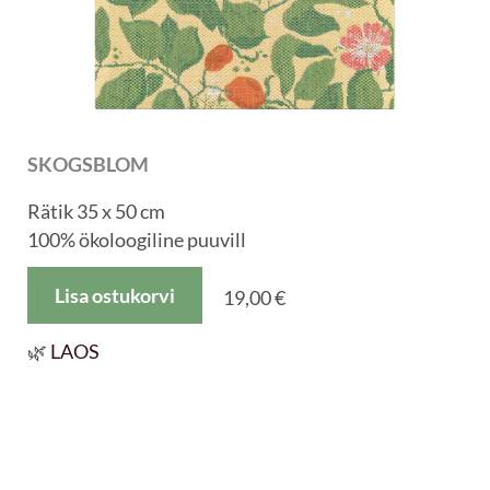
SKOGSBLOM
Rätik 35 x 50 cm
100% ökoloogiline puuvill
Lisa ostukorvi
19,00 €
🌿
LAOS