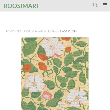
');
ROOSIMARI
/
/
/
POOD
EKELUND kodutekstiilid
Rätikud
SKOGSBLOM