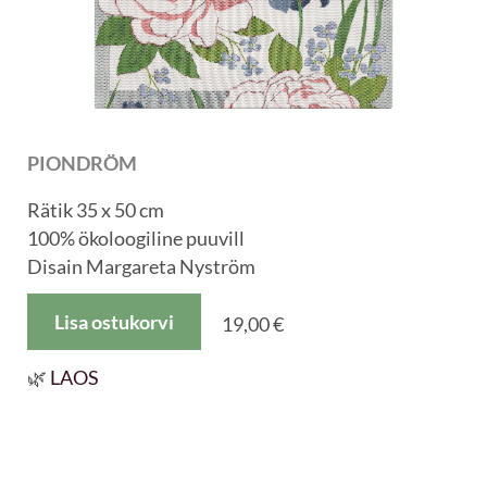
PIONDRÖM
Rätik 35 x 50 cm
100% ökoloogiline puuvill
Disain Margareta Nyström
Lisa ostukorvi
19,00 €
🌿
LAOS