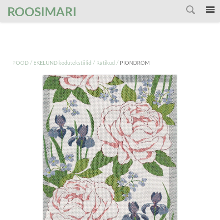
');
ROOSIMARI
/
/
/
POOD
EKELUND kodutekstiilid
Rätikud
PIONDRÖM