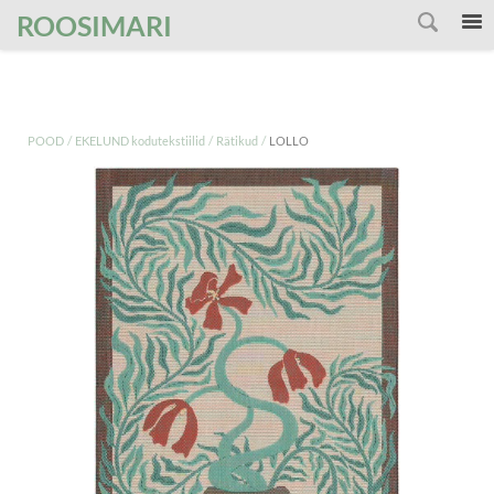
');
ROOSIMARI
/
/
/
POOD
EKELUND kodutekstiilid
Rätikud
LOLLO