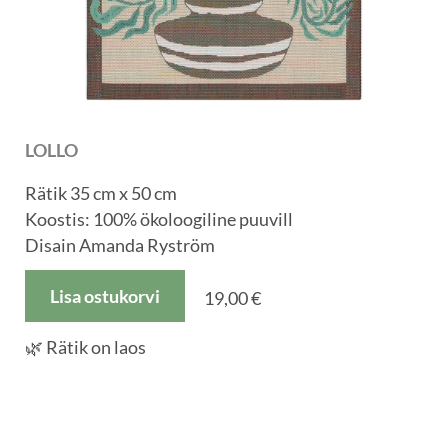
LOLLO
Rätik 35 cm x 50 cm
Koostis: 100% ökoloogiline puuvill
Disain Amanda Ryström
Lisa ostukorvi
19,00 €
🌿 Rätik on laos