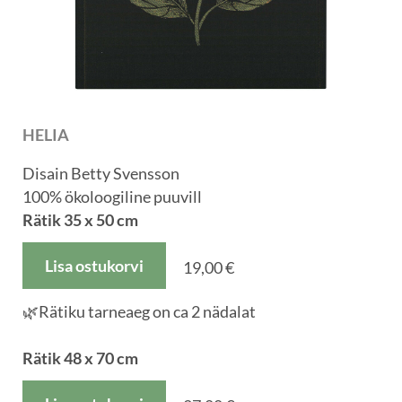
HELIA
Disain Betty Svensson
100% ökoloogiline puuvill
Rätik
35 x 50
cm
Lisa ostukorvi
19,00 €
🌿Rätiku tarneaeg on ca 2 nädalat
Rätik
48 x 70
cm