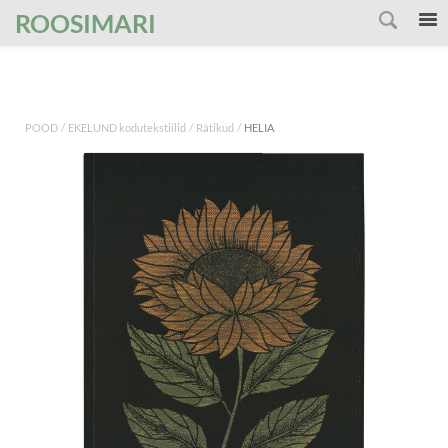
');
ROOSIMARI
/
/
/
POOD
EKELUND kodutekstiilid
Rätikud
HELIA