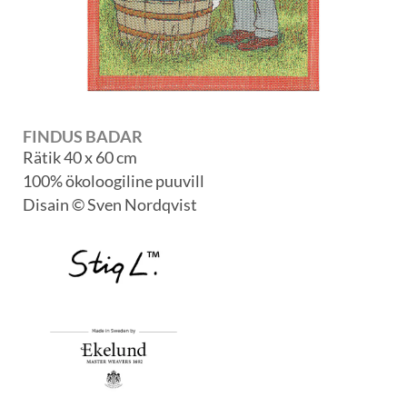
FINDUS BADAR
Rätik 40 x 60 cm
100% ökoloogiline puuvill
Disain © Sven Nordqvist