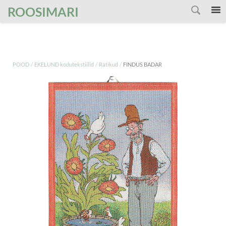
');
ROOSIMARI
/
/
/
POOD
EKELUND kodutekstiilid
Rätikud
FINDUS BADAR