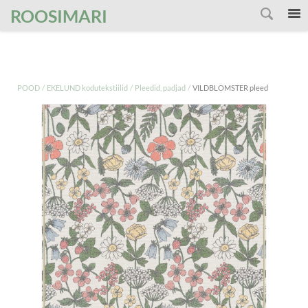
');
ROOSIMARI
/
/
/
POOD
EKELUND kodutekstiilid
Pleedid, padjad
VILDBLOMSTER pleed