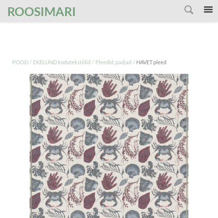
');
ROOSIMARI
/
/
/
POOD
EKELUND kodutekstiilid
Pleedid, padjad
HAVET pleed