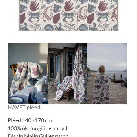
HAVET pleed
Pleed 140 x170 cm
100% ökoloogiline puuvill
Disain Malin Gyllensvaan