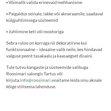
▪️ Võimalik valida erinevaid mehhanisme
▪️ Paigaldus seinale, lakke või aknaraamile, saadaval
külgjuhtimisega süsteemid
▪️ Juhtimine keti või mootoriga
Sebra ruloo on korraga nii dekoratiivne kui
funktsionaalne – ideaalne valik neile, kes hindavad
valguse peent tasakaalu ja kaasaegset disaini.
Tule tutvu kangaste ja süsteemide valikuga
Roosimari salongis Tartus või
kirjuta:
info@roosimari.ee
aitame leida sinu aknale
kõige stiilsema lahenduse.