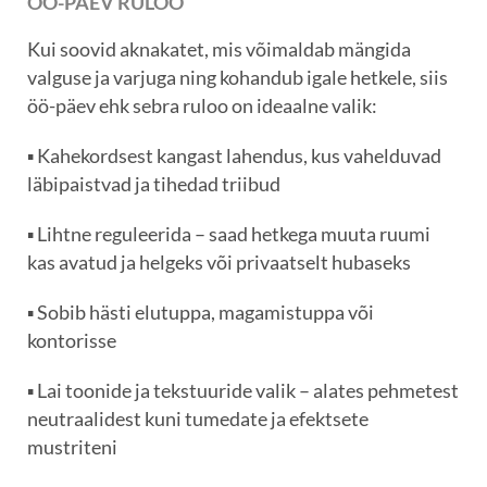
ÖÖ-PÄEV RULOO
Kui soovid aknakatet, mis võimaldab mängida
valguse ja varjuga ning kohandub igale hetkele, siis
öö-päev ehk sebra ruloo on ideaalne valik:
▪️ Kahekordsest kangast lahendus, kus vahelduvad
läbipaistvad ja tihedad triibud
▪️ Lihtne reguleerida – saad hetkega muuta ruumi
kas avatud ja helgeks või privaatselt hubaseks
▪️ Sobib hästi elutuppa, magamistuppa või
kontorisse
▪️ Lai toonide ja tekstuuride valik – alates pehmetest
neutraalidest kuni tumedate ja efektsete
mustriteni